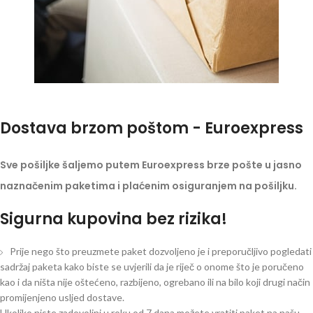
Dostava brzom poštom - Euroexpress
Sve pošiljke šaljemo putem Euroexpress brze pošte u jasno
naznačenim paketima i plaćenim osiguranjem na pošiljku.
Sigurna kupovina bez rizika!
Prije nego što preuzmete paket dozvoljeno je i preporučljivo pogledati
sadržaj paketa kako biste se uvjerili da je riječ o onome što je poručeno
kao i da ništa nije oštećeno, razbijeno, ogrebano ili na bilo koji drugi način
promijenjeno usljed dostave.
Ukoliko niste zadovoljni u roku od 7 dana možete vratiti paket na našu