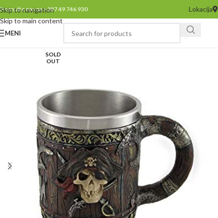
Lokacija
Pozovite nas na +387 49 746 930
Skip to navigation
Skip to main content
MENI
SOLD
OUT