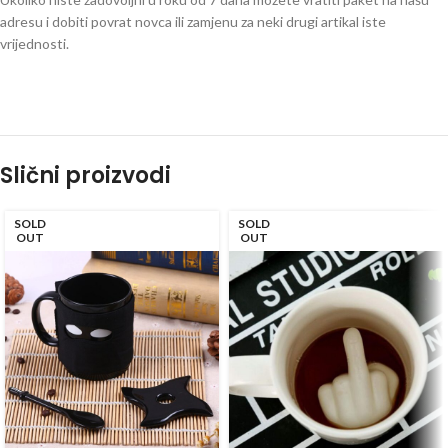
adresu i dobiti povrat novca ili zamjenu za neki drugi artikal iste
vrijednosti.
Slični proizvodi
SOLD
SOLD
OUT
OUT