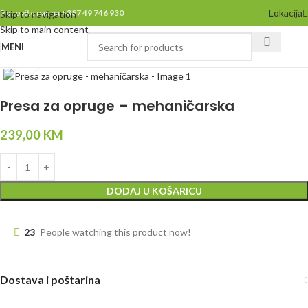
Lokacija
Pozovite nas na +387 49 746 930
Skip to navigation
Skip to main content
MENI
Click to enlarge
Presa za opruge – mehaničarska
239,00
KM
DODAJ U KOŠARICU
23
People watching this product now!
Dostava i poštarina