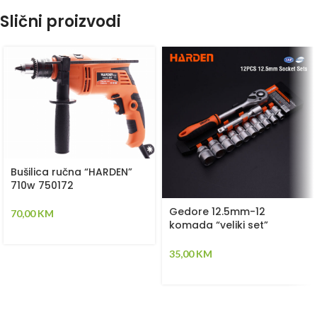
Slični proizvodi
Bušilica ručna “HARDEN”
710w 750172
Gedore 12.5mm-12
70,00
KM
komada “veliki set”
“HARDEN” 510016
35,00
KM