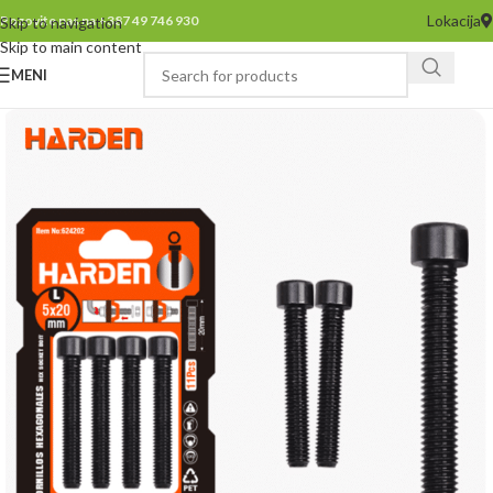
Lokacija
Pozovite nas na +387 49 746 930
Skip to navigation
Skip to main content
MENI