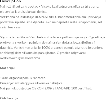
Description
Najnježniji set za krevetac – Visoko kvalitetna ogradica sa tri strane,
pletenica, jastuk, plahta i dekica.
Vez imena na jastuku je
BESPLATAN.
U napomenu prilikom upisivanja
podataka, upišite i ime djeteta. Ako ne napišete ništa u napomenu, set
će ići bez veza.
Sigurna je zaštita za Vašu bebu od udaraca prilikom spavanja. Ogradica je
prošivena s velikom pažnjom do najmanjeg detalja, bez rajfešlusa i
dugmića. Vanjski materijal je 100% organski pamuk, a iznutra je punjena
antialergijskim silikonskim pahuljicama. Ogradica odgovara i
ovalnim/okruglim krevetima.
Materijal:
100% organski pamuk ranforce.
Punjenje: antialergijska silikonska pahuljica.
Naš pamuk posjeduje OEKO-TEX® STANDARD 100 certifikat.
Održavanje: