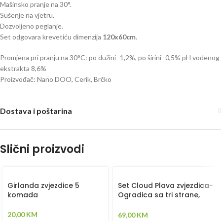
Mašinsko pranje na 30°.
Sušenje na vjetru.
Dozvoljeno peglanje.
Set odgovara krevetiću dimenzija
120x60cm
.
Promjena pri pranju na 30°C: po dužini -1,2%, po širini -0,5% pH vodenog
ekstrakta 8,6%
Proizvođač: Nano DOO, Cerik, Brčko
Dostava i poštarina
Slični proizvodi
Girlanda zvjezdice 5
Set Cloud Plava zvjezdica-
komada
Ogradica sa tri strane,
plahta, jastuk, jorgan i dva
ukrasna jastuka –
20,00
KM
69,00
KM