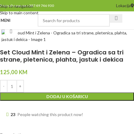
Lokacija
Pozovite nas na +387 49 746 930
Skip to navigation
Skip to main content
MENI
Click to enlarge
Set Cloud Mint i Zelena – Ogradica sa tri
strane, pletenica, plahta, jastuk i dekica
125,00
KM
DODAJ U KOŠARICU
23
People watching this product now!