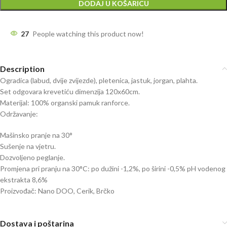
DODAJ U KOŠARICU
27
People watching this product now!
Description
Ogradica (labud, dvije zvijezde), pletenica, jastuk, jorgan, plahta.
Set odgovara krevetiću dimenzija 120x60cm.
Materijal: 100% organski pamuk ranforce.
Održavanje:
Mašinsko pranje na 30°
Sušenje na vjetru.
Dozvoljeno peglanje.
Promjena pri pranju na 30°C: po dužini -1,2%, po širini -0,5% pH vodenog
ekstrakta 8,6%
Proizvođač: Nano DOO, Cerik, Brčko
Dostava i poštarina