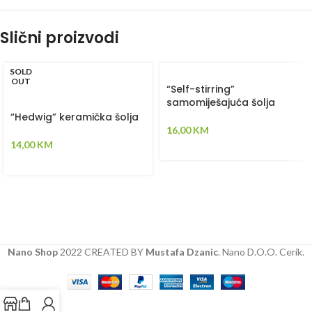
Slični proizvodi
SOLD
OUT
“Self-stirring”
samomiješajuća šolja
“Hedwig” keramička šolja
16,00
KM
14,00
KM
Nano Shop
2022 CREATED BY
Mustafa Dzanic
. Nano D.O.O. Cerik.