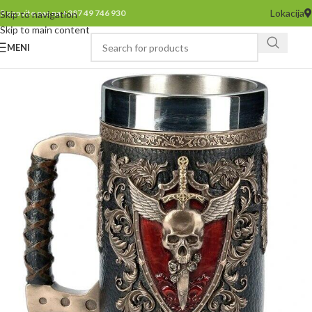
Lokacija
Pozovite nas na +387 49 746 930
Skip to navigation
Skip to main content
MENI