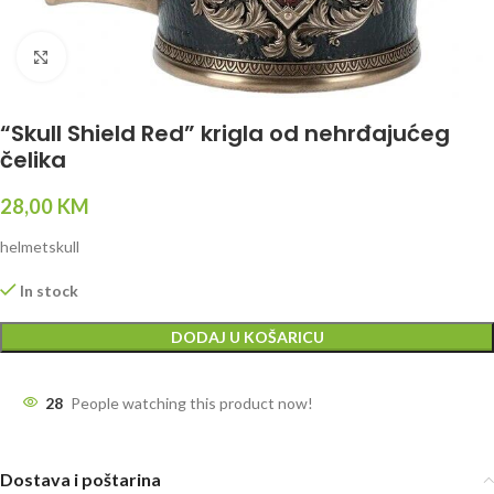
Click to enlarge
“Skull Shield Red” krigla od nehrđajućeg
čelika
28,00
KM
helmetskull
In stock
DODAJ U KOŠARICU
28
People watching this product now!
Dostava i poštarina