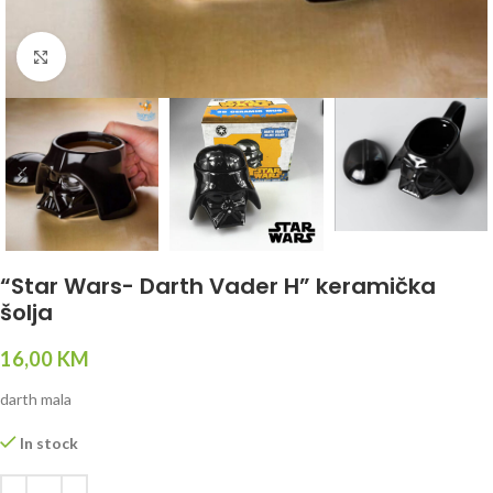
Click to enlarge
“Star Wars- Darth Vader H” keramička
šolja
16,00
KM
darth mala
In stock