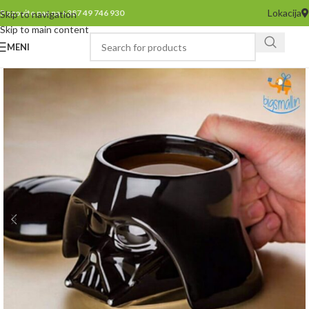
Lokacija
Pozovite nas na +387 49 746 930
Skip to navigation
Skip to main content
MENI