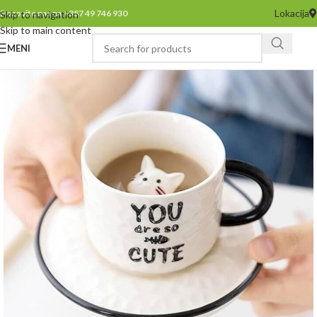
Lokacija
Pozovite nas na +387 49 746 930
Skip to navigation
Skip to main content
MENI