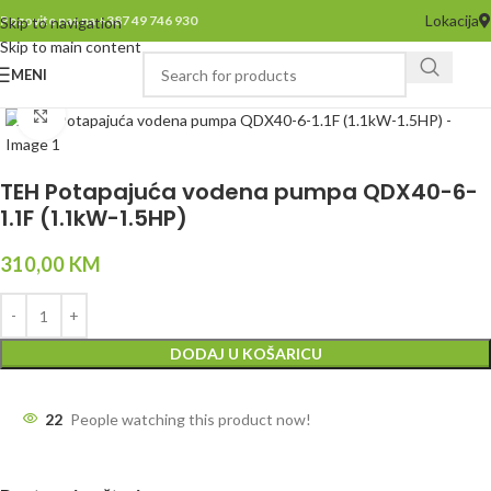
Lokacija
Pozovite nas na +387 49 746 930
Skip to navigation
Skip to main content
MENI
Click to enlarge
TEH Potapajuća vodena pumpa QDX40-6-
1.1F (1.1kW-1.5HP)
310,00
KM
DODAJ U KOŠARICU
22
People watching this product now!