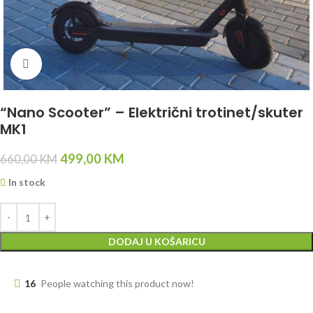
Click to enlarge
“Nano Scooter” – Električni trotinet/skuter
MK1
499,00
KM
660,00
KM
In stock
DODAJ U KOŠARICU
16
People watching this product now!