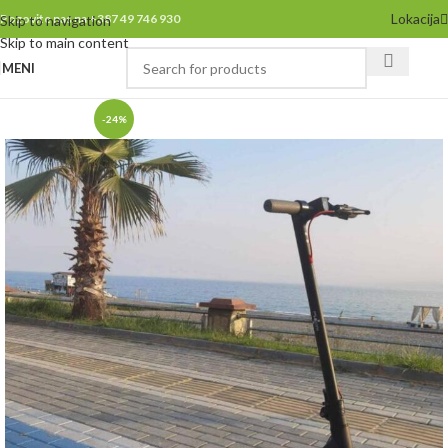
Lokacija
Pozovite nas na +387 49 746 930
Skip to navigation
Skip to main content
MENI
-24%