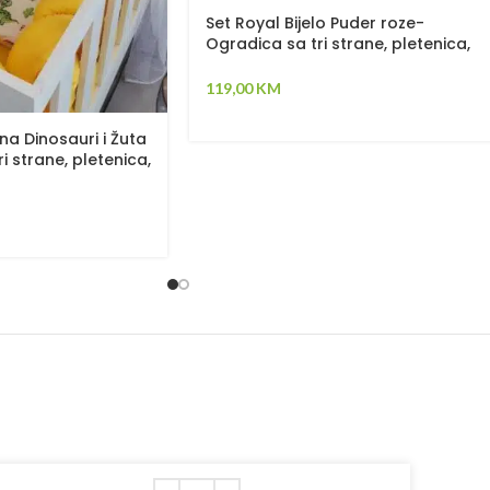
Set Royal Bijelo Puder roze-
Ogradica sa tri strane, pletenica,
plahta, jastuk, jorgan – 120x60cm
119,00
KM
na Dinosauri i Žuta
i strane, pletenica,
jorgan