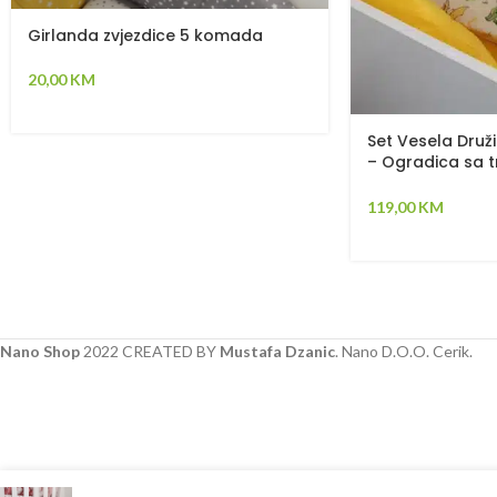
Girlanda zvjezdice 5 komada
20,00
KM
Set Vesela Druži
– Ogradica sa tr
plahta, jastuk, 
119,00
KM
Nano Shop
2022 CREATED BY
Mustafa Dzanic
. Nano D.O.O. Cerik.