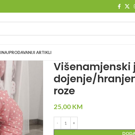
I
NAJPRODAVANIJI ARTIKLI
Višenamjenski 
dojenje/hranje
roze
25,00
KM
DODA