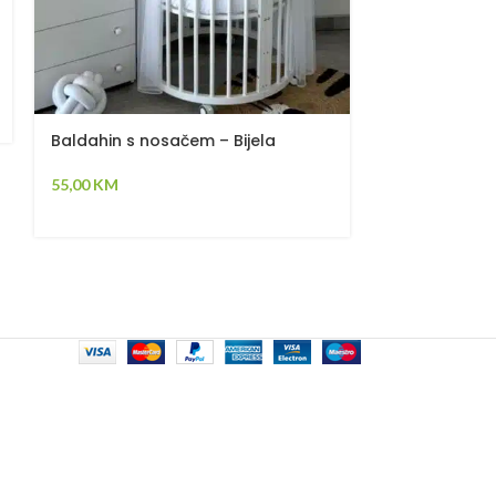
Greensky dječ
350,00
KM
Baldahin s nosačem – Bijela
55,00
KM