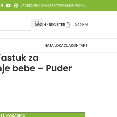
UPOREDI PROIZVODE
PRATI POŠILJKU
PROFIL
LOGIN / REGISTER
0,00
KM
NAŠA LOKACIJA
KONTAKT
jastuk za
nje bebe – Puder
J U KOŠARICU