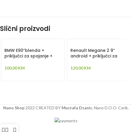
Slični proizvodi
BMW E90”blenda +
Renault Megane 2 9”
priključci za spajanje +
android + priključci za
canbus kontroler
spajanje + canbus
kontroler
100,00
KM
120,00
KM
Nano Shop
2022 CREATED BY
Mustafa Dzanic
. Nano D.O.O. Cerik.