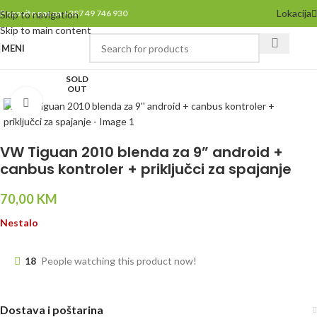
Lokacija
Pozovite nas na +387 49 746 930
Skip to navigation
Skip to main content
MENI
SOLD
OUT
Click to enlarge
VW Tiguan 2010 blenda za 9” android +
canbus kontroler + priključci za spajanje
70,00
KM
Nestalo
18
People watching this product now!
Dostava i poštarina