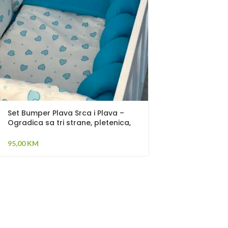
Set Bumper Plava Srca i Plava –
Ogradica sa tri strane, pletenica,
plahta, jastuk, jorgan i dva ukrasna
jastuka
95,00
KM