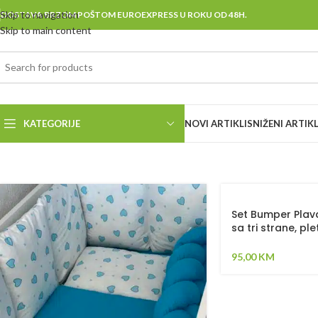
Skip to navigation
DOSTAVA BRZOM POŠTOM EUROEXPRESS U ROKU OD 48H.
Skip to main content
KATEGORIJE
NOVI ARTIKLI
SNIŽENI ARTIKL
Set Bumper Plava
sa tri strane, ple
jastuk, jorgan i
95,00
KM