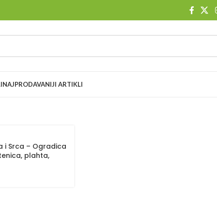
I
NAJPRODAVANIJI ARTIKLI
 i Srca – Ogradica
tenica, plahta,
 dva ukrasna jastuka