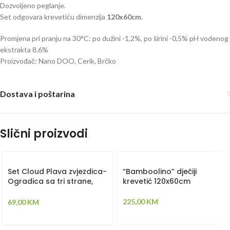
Dozvoljeno peglanje.
Set odgovara krevetiću dimenzija
120x60cm
.
Promjena pri pranju na 30°C: po dužini -1,2%, po širini -0,5% pH vodenog
ekstrakta 8,6%
Proizvođač: Nano DOO, Cerik, Brčko
Dostava i poštarina
Slični proizvodi
Set Cloud Plava zvjezdica-
“Bamboolino” dječiji
Ogradica sa tri strane,
krevetić 120x60cm
plahta, jastuk, jorgan i dva
ukrasna jastuka –
225,00
KM
69,00
KM
120x60cm