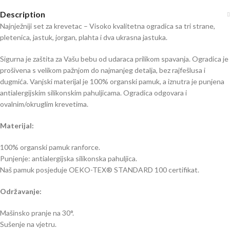
Description
Najnježniji set za krevetac – Visoko kvalitetna ogradica sa tri strane,
pletenica, jastuk, jorgan, plahta i dva ukrasna jastuka.
Sigurna je zaštita za Vašu bebu od udaraca prilikom spavanja. Ogradica je
prošivena s velikom pažnjom do najmanjeg detalja, bez rajfešlusa i
dugmića. Vanjski materijal je 100% organski pamuk, a iznutra je punjena
antialergijskim silikonskim pahuljicama. Ogradica odgovara i
ovalnim/okruglim krevetima.
Materijal:
100% organski pamuk ranforce.
Punjenje: antialergijska silikonska pahuljica.
Naš pamuk posjeduje OEKO-TEX® STANDARD 100 certifikat.
Održavanje:
Mašinsko pranje na 30°.
Sušenje na vjetru.