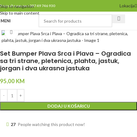
Lokacija
Pozovite nas na +387 49 746 930
Skip to navigation
Skip to main content
MENI
Click to enlarge
Set Bumper Plava Srca i Plava – Ogradica
sa tri strane, pletenica, plahta, jastuk,
jorgan i dva ukrasna jastuka
95,00
KM
DODAJ U KOŠARICU
27
People watching this product now!