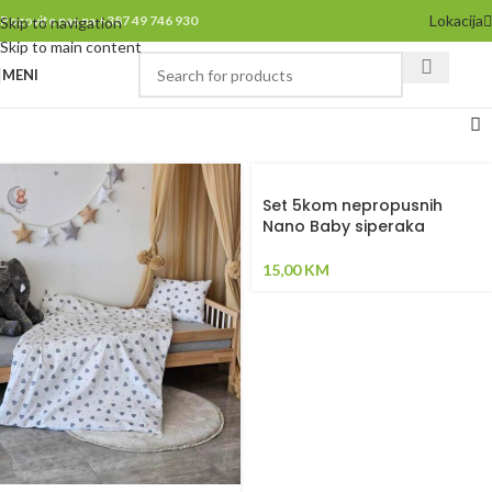
Lokacija
Pozovite nas na +387 49 746 930
Skip to navigation
Skip to main content
MENI
Set 5kom nepropusnih
Nano Baby siperaka
15,00
KM