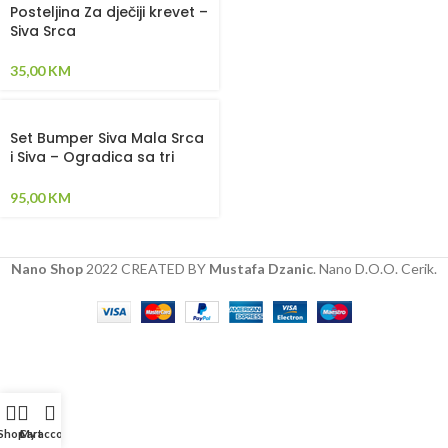
Posteljina Za dječiji krevet –
Siva Srca
35,00
KM
Set Bumper Siva Mala Srca
i Siva – Ogradica sa tri
strane, pletenica, plahta,
jastuk, jorgan i dva
95,00
KM
ukrasna jastuka
Nano Shop
2022 CREATED BY
Mustafa Dzanic
. Nano D.O.O. Cerik.
Shop
Cart
My account