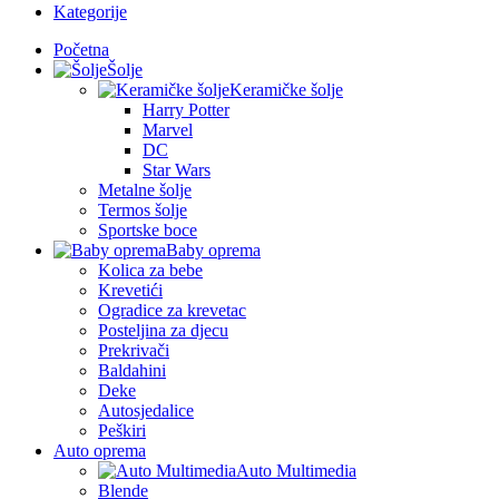
Kategorije
Početna
Šolje
Keramičke šolje
Harry Potter
Marvel
DC
Star Wars
Metalne šolje
Termos šolje
Sportske boce
Baby oprema
Kolica za bebe
Krevetići
Ogradice za krevetac
Posteljina za djecu
Prekrivači
Baldahini
Deke
Autosjedalice
Peškiri
Auto oprema
Auto Multimedia
Blende