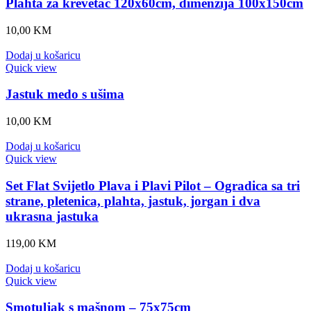
Plahta za krevetac 120x60cm, dimenzija 100x150cm
10,00
KM
Dodaj u košaricu
Quick view
Jastuk medo s ušima
10,00
KM
Dodaj u košaricu
Quick view
Set Flat Svijetlo Plava i Plavi Pilot – Ogradica sa tri
strane, pletenica, plahta, jastuk, jorgan i dva
ukrasna jastuka
119,00
KM
Dodaj u košaricu
Quick view
Smotuljak s mašnom – 75x75cm