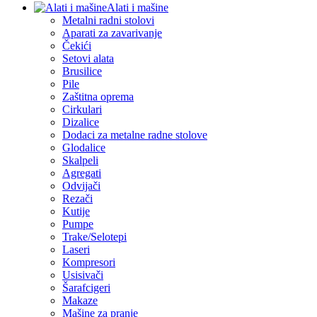
Alati i mašine
Metalni radni stolovi
Aparati za zavarivanje
Čekići
Setovi alata
Brusilice
Pile
Zaštitna oprema
Cirkulari
Dizalice
Dodaci za metalne radne stolove
Glodalice
Skalpeli
Agregati
Odvijači
Rezači
Kutije
Pumpe
Trake/Selotepi
Laseri
Kompresori
Usisivači
Šarafcigeri
Makaze
Mašine za pranje