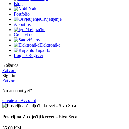
Blog
Nakit
Portfolio
Osvjetljenje
About us
Igračke
Contact us
Satovi
Elektronika
Kupatilo
Login / Register
Košarica
Zatvori
Sign in
Zatvori
No account yet?
Create an Account
Posteljina Za dječiji krevet – Siva Srca
35,00
KM