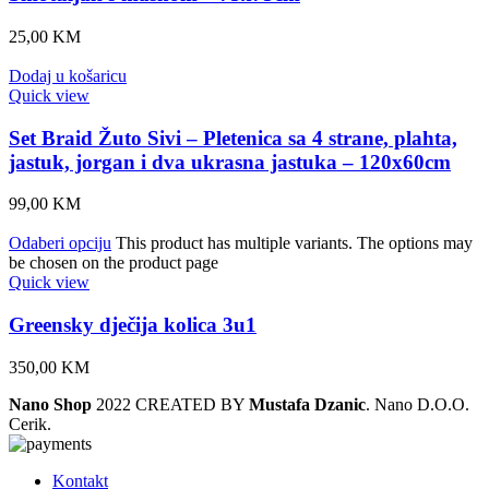
25,00
KM
Dodaj u košaricu
Quick view
Set Braid Žuto Sivi – Pletenica sa 4 strane, plahta,
jastuk, jorgan i dva ukrasna jastuka – 120x60cm
99,00
KM
Odaberi opciju
This product has multiple variants. The options may
be chosen on the product page
Quick view
Greensky dječija kolica 3u1
350,00
KM
Nano Shop
2022 CREATED BY
Mustafa Dzanic
. Nano D.O.O.
Cerik.
Kontakt