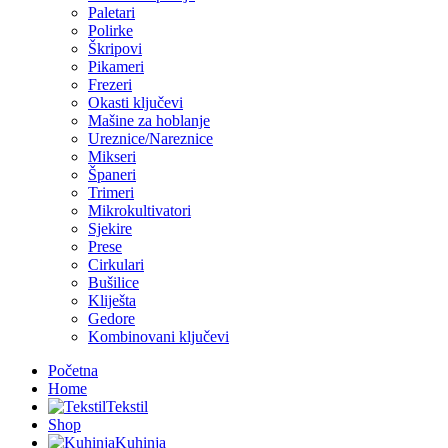
Paletari
Polirke
Škripovi
Pikameri
Frezeri
Okasti ključevi
Mašine za hoblanje
Ureznice/Nareznice
Mikseri
Španeri
Trimeri
Mikrokultivatori
Sjekire
Prese
Cirkulari
Bušilice
Kliješta
Gedore
Kombinovani ključevi
Početna
Home
Tekstil
Shop
Kuhinja