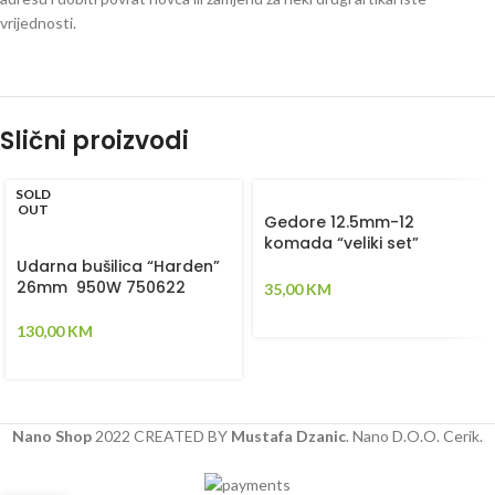
vrijednosti.
Slični proizvodi
SOLD
OUT
Gedore 12.5mm-12
komada “veliki set”
“HARDEN” 510016
Udarna bušilica “Harden”
26mm 950W 750622
35,00
KM
130,00
KM
Nano Shop
2022 CREATED BY
Mustafa Dzanic
. Nano D.O.O. Cerik.