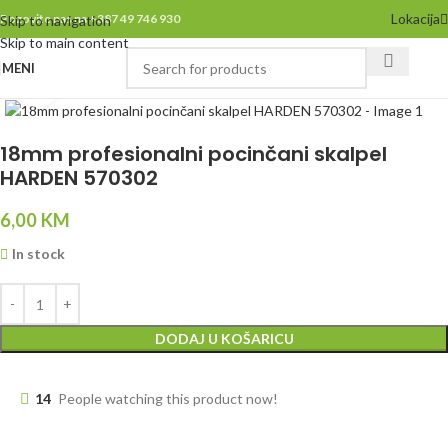
Lokacija
Pozovite nas na +387 49 746 930
Skip to navigation
Skip to main content
MENI
Click to enlarge
18mm profesionalni pocinčani skalpel
HARDEN 570302
6,00
KM
In stock
DODAJ U KOŠARICU
14
People watching this product now!