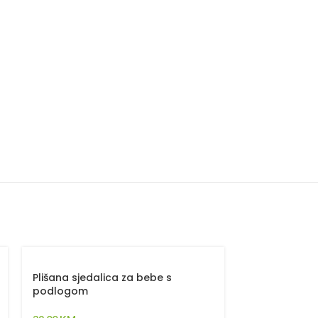
Plišana sjedalica za bebe s
Set Flat Svijet
podlogom
Ogradica sa t
plahta, jastuk