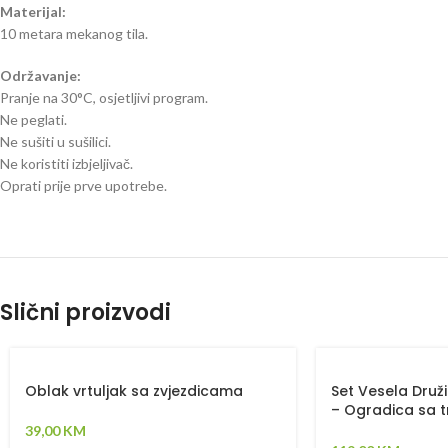
Materijal:
10 metara mekanog tila.
Održavanje:
Pranje na 30°C, osjetljivi program.
Ne peglati.
Ne sušiti u sušilici.
Ne koristiti izbjeljivač.
Oprati prije prve upotrebe.
Slični proizvodi
Oblak vrtuljak sa zvjezdicama
Set Vesela Druži
– Ogradica sa tr
plahta, jastuk, 
39,00
KM