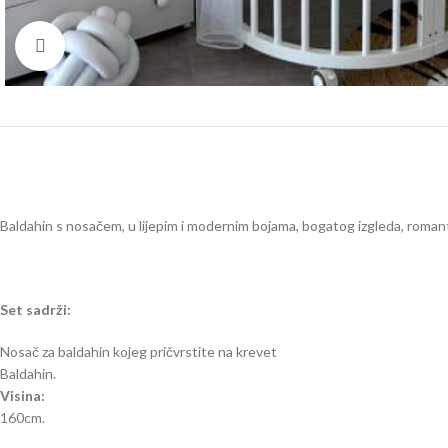
Click to enlarge
Baldahin s nosačem, u lijepim i modernim bojama, bogatog izgleda, romant
Set sadrži:
Nosač za baldahin kojeg pričvrstite na krevet
Baldahin.
Visina:
160cm.