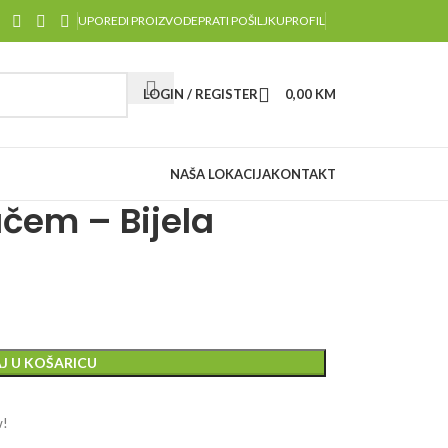
UPOREDI PROIZVODE
PRATI POŠILJKU
PROFIL
LOGIN / REGISTER
0,00
KM
NAŠA LOKACIJA
KONTAKT
čem – Bijela
J U KOŠARICU
w!