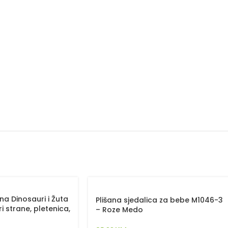
na Dinosauri i Žuta
Plišana sjedalica za bebe M1046-3
i strane, pletenica,
– Roze Medo
jorgan