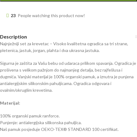
23
People watching this product now!
Description
Najnježniji set za krevetac – Visoko kvalitetna ogradica sa tri strane,
pletenica, jastuk, jorgan, plahta i dva ukrasna jastuka.
Sigurna je zaštita za Vašu bebu od udaraca prilikom spavanja. Ogradica je
prošivena s velikom pažnjom do najmanjeg detalja, bez rajfešlusa i
dugmića. Vanjski materijal je 100% organski pamuk, a iznutra je punjena
antialergijskim silikonskim pahuljicama. Ogradica odgovara i
ovalnim/okruglim krevetima.
Materijal:
100% organski pamuk ranforce.
Punjenje: antialergijska silikonska pahuljica.
Naš pamuk posjeduje OEKO-TEX® STANDARD 100 certifikat.