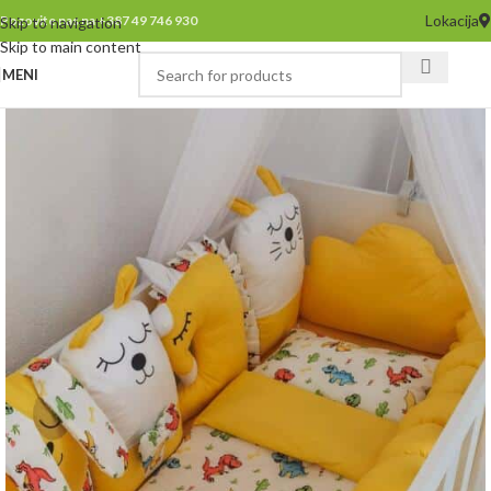
Lokacija
Pozovite nas na +387 49 746 930
Skip to navigation
Skip to main content
MENI