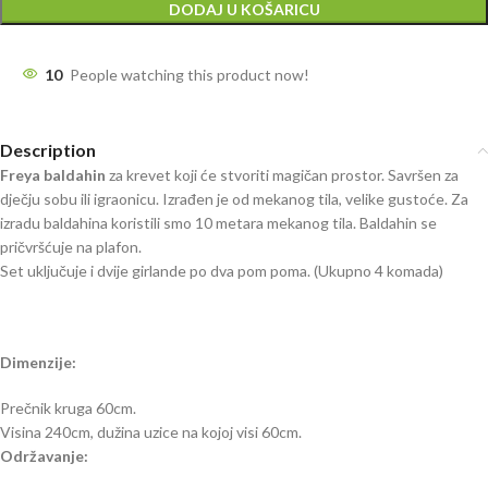
DODAJ U KOŠARICU
10
People watching this product now!
Description
Freya baldahin
za krevet koji će stvoriti magičan prostor. Savršen za
dječju sobu ili igraonicu. Izrađen je od mekanog tila, velike gustoće. Za
izradu baldahina koristili smo 10 metara mekanog tila. Baldahin se
pričvršćuje na plafon.
Set uključuje i dvije girlande po dva pom poma. (Ukupno 4 komada)
Dimenzije:
Prečnik kruga 60cm.
Visina 240cm, dužina uzice na kojoj visi 60cm.
Održavanje: