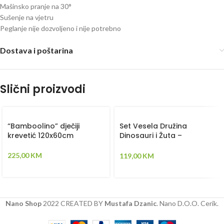
Mašinsko pranje na 30°
Sušenje na vjetru
Peglanje nije dozvoljeno i nije potrebno
Dostava i poštarina
Slični proizvodi
“Bamboolino” dječiji
Set Vesela Družina
krevetić 120x60cm
Dinosauri i Žuta –
Ogradica sa tri strane,
pletenica, plahta, jastuk,
225,00
KM
119,00
KM
jorgan
Nano Shop
2022 CREATED BY
Mustafa Dzanic
. Nano D.O.O. Cerik.