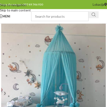
Lokacija
Pozovite nas na +387 49 746 930
Skip to navigation
Skip to main content
MENI