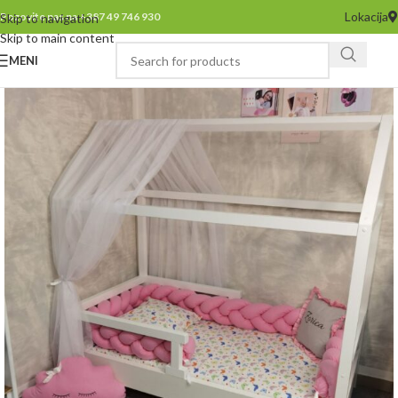
Lokacija
Pozovite nas na +387 49 746 930
Skip to navigation
Skip to main content
MENI