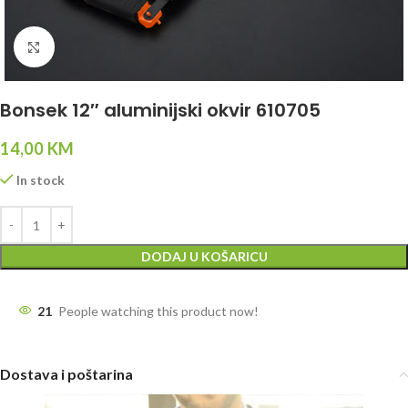
Click to enlarge
Bonsek 12″ aluminijski okvir 610705
14,00
KM
In stock
DODAJ U KOŠARICU
21
People watching this product now!
Dostava i poštarina