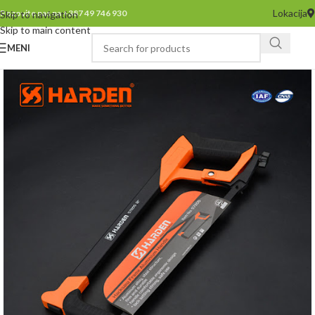
Lokacija
Pozovite nas na +387 49 746 930
Skip to navigation
Skip to main content
MENI