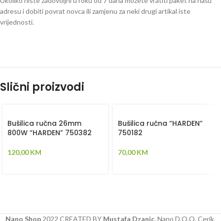
Ukoliko niste zadovoljni u roku od 7 dana možete vratiti paket na našu
adresu i dobiti povrat novca ili zamjenu za neki drugi artikal iste
vrijednosti.
Slični proizvodi
Bušilica ručna 26mm
Bušilica ručna “HARDEN”
800W “HARDEN” 750382
750182
120,00
KM
70,00
KM
Nano Shop
2022 CREATED BY
Mustafa Dzanic
. Nano D.O.O. Cerik.