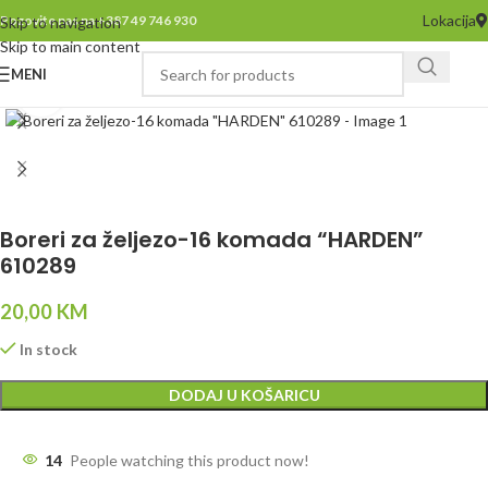
Lokacija
Pozovite nas na +387 49 746 930
Skip to navigation
Skip to main content
MENI
Click to enlarge
Boreri za željezo-16 komada “HARDEN”
610289
20,00
KM
In stock
DODAJ U KOŠARICU
14
People watching this product now!