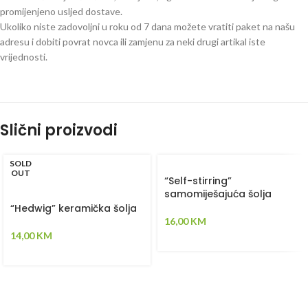
promijenjeno usljed dostave.
Ukoliko niste zadovoljni u roku od 7 dana možete vratiti paket na našu
adresu i dobiti povrat novca ili zamjenu za neki drugi artikal iste
vrijednosti.
Slični proizvodi
SOLD
OUT
“Self-stirring”
samomiješajuća šolja
“Hedwig” keramička šolja
16,00
KM
14,00
KM