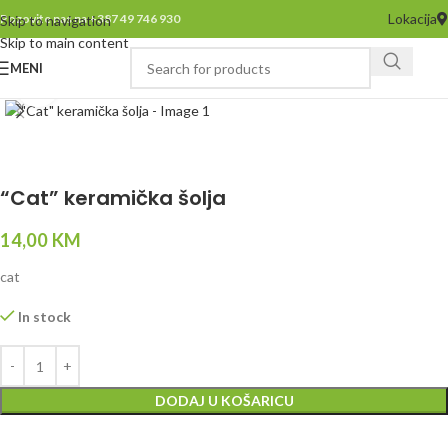
Lokacija
Pozovite nas na +387 49 746 930
Skip to navigation
Skip to main content
MENI
Click to enlarge
“Cat” keramička šolja
14,00
KM
cat
In stock
DODAJ U KOŠARICU