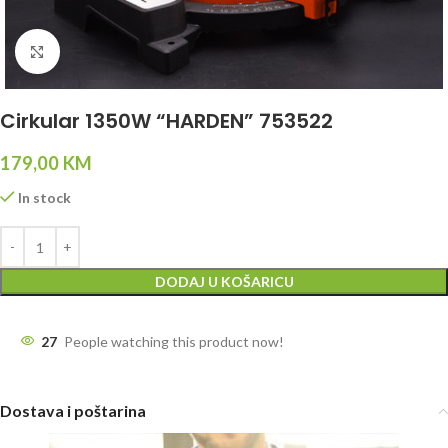
Click to enlarge
Cirkular 1350W “HARDEN” 753522
179,00
KM
In stock
DODAJ U KOŠARICU
27
People watching this product now!
Dostava i poštarina