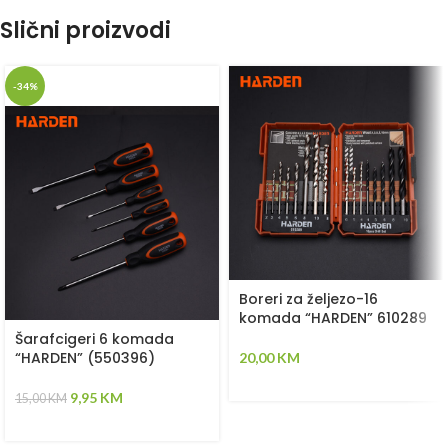
Slični proizvodi
-34%
Boreri za željezo-16
komada “HARDEN” 610289
Šarafcigeri 6 komada
“HARDEN” (550396)
20,00
KM
9,95
KM
15,00
KM