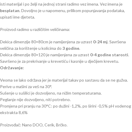
isti materijal i po želji na jednoj strani radimo vez imena. Vez imena je
besplatan
. Dovoljno je u napomenu, prilikom popunjavanja podataka,
upisati ime djeteta.
Proizvod radimo u različitim veličinama:
Dekica dimenzije 80×80cm je namijenjena za uzrast
0-24 mj
. Savršena
veličina za korištenje u kolicima do
3 godine
.
Dekica dimenzije 80×120 je namijenjena za uzrast
0-4 godine starosti
.
Savršeno je za prekrivanje u krevetiću i kasnije u dječijem krevetu.
Održavanje:
Veoma se lako održava jer je materijal takav po sastavu da se ne gužva.
Perive u mašini za veš na 30°.
Sušenje u sušilici je dozvoljeno, na nižim temperaturama.
Peglanje nije dozvoljeno, niti potrebno.
Promjena pri pranju na 30°C: po dužini -1,2%, po širini -0,5% pH vodenog
ekstrakta 8,6%
Proizvođač: Nano DOO, Cerik, Brčko.