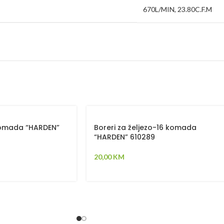
670L/MIN, 23.80C.F.M
komada “HARDEN”
Boreri za željezo-16 komada
“HARDEN” 610289
20,00
KM