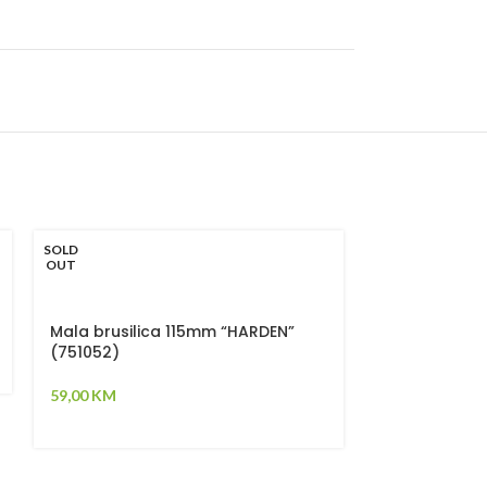
SOLD
OUT
Ručni cirkul
1250W 751512
Mala brusilica 115mm “HARDEN”
99,00
KM
(751052)
59,00
KM