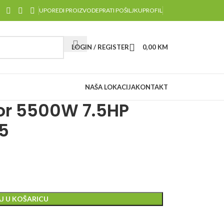
UPOREDI PROIZVODE
PRATI POŠILJKU
PROFIL
LOGIN / REGISTER
0,00
KM
NAŠA LOKACIJA
KONTAKT
or 5500W 7.5HP
5
J U KOŠARICU