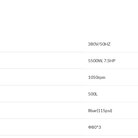
380V/50HZ
5500W, 7.5HP
1050rpm
500L
8bar(115psi)
Φ80*3