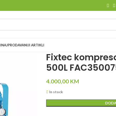
I
NAJPRODAVANIJI ARTIKLI
Fixtec kompres
500L FAC35007
4.000,00
KM
In stock
DODA