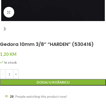
Click to enlarge
Gedora 10mm 3/8″ “HARDEN” (530416)
1,20
KM
In stock
DODAJ U KOŠARICU
28
People watching this product now!