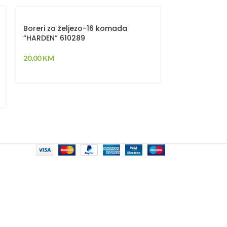
Boreri za željezo-16 komada
Multifunkcion
“HARDEN” 610289
“HARDEN” 52
20,00
KM
25,00
KM