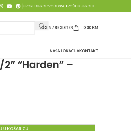
UPOREDI PROIZVODE
PRATI POŠILJKU
PROFIL
LOGIN / REGISTER
0,00
KM
NAŠA LOKACIJA
KONTAKT
/2” “Harden” –
J U KOŠARICU