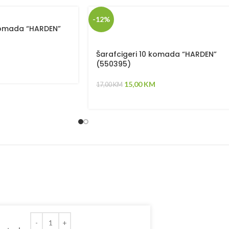
-12%
komada “HARDEN”
Šarafcigeri 10 komada “HARDEN”
(550395)
15,00
KM
17,00
KM