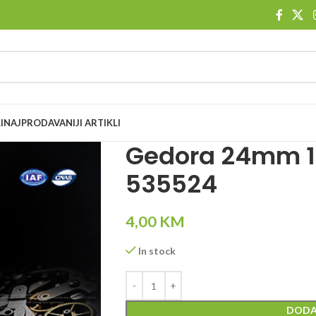
I
NAJPRODAVANIJI ARTIKLI
Gedora 24mm 1
535524
4,00
KM
In stock
DODA