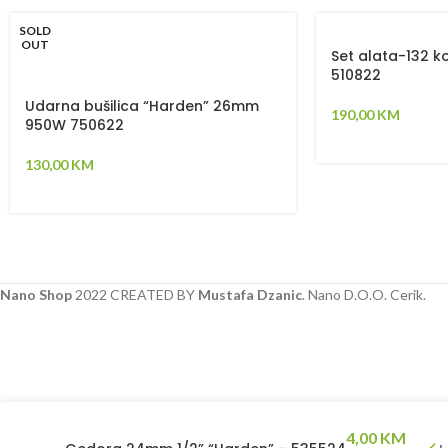
SOLD
OUT
Set alata-132 
510822
Udarna bušilica “Harden” 26mm
190,00
KM
950W 750622
130,00
KM
Nano Shop
2022 CREATED BY
Mustafa Dzanic
. Nano D.O.O. Cerik.
4,00
KM