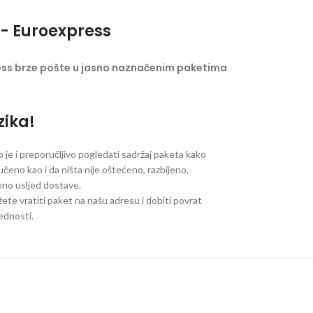
- Euroexpress
ess brze pošte u jasno naznačenim paketima
zika!
je i preporučljivo pogledati sadržaj paketa kako
ručeno kao i da ništa nije oštećeno, razbijeno,
jeno usljed dostave.
ete vratiti paket na našu adresu i dobiti povrat
jednosti.