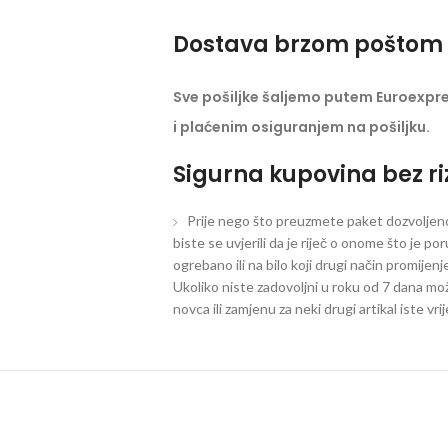
Dostava brzom poštom 
Sve pošiljke šaljemo putem Euroexpr
i plaćenim osiguranjem na pošiljku.
Sigurna kupovina bez ri
Prije nego što preuzmete paket dozvoljeno 
biste se uvjerili da je riječ o onome što je po
ogrebano ili na bilo koji drugi način promijen
Ukoliko niste zadovoljni u roku od 7 dana mož
novca ili zamjenu za neki drugi artikal iste vri