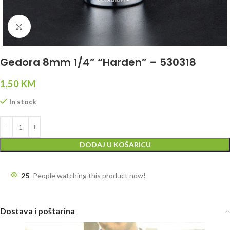
Click to enlarge
Gedora 8mm 1/4” “Harden” – 530318
1,50
KM
In stock
DODAJ U KOŠARICU
25
People watching this product now!
Dostava i poštarina