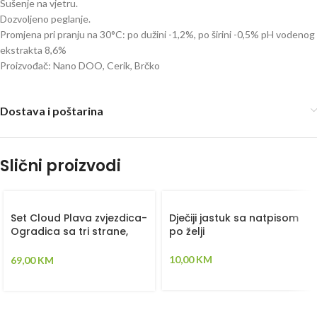
Sušenje na vjetru.
Dozvoljeno peglanje.
Promjena pri pranju na 30°C: po dužini -1,2%, po širini -0,5% pH vodenog
ekstrakta 8,6%
Proizvođač: Nano DOO, Cerik, Brčko
Dostava i poštarina
Slični proizvodi
Set Cloud Plava zvjezdica-
Dječiji jastuk sa natpisom
Ogradica sa tri strane,
po želji
plahta, jastuk, jorgan i dva
ukrasna jastuka –
10,00
KM
69,00
KM
120x60cm