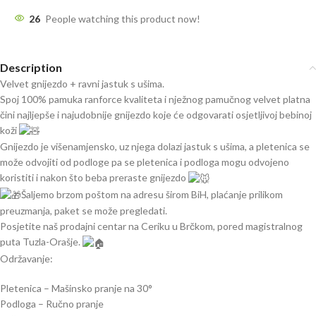
26
People watching this product now!
Description
Velvet gnijezdo + ravni jastuk s ušima.
Spoj 100% pamuka ranforce kvaliteta i nježnog pamučnog velvet platna
čini najljepše i najudobnije gnijezdo koje će odgovarati osjetljivoj bebinoj
koži
Gnijezdo je višenamjensko, uz njega dolazi jastuk s ušima, a pletenica se
može odvojiti od podloge pa se pletenica i podloga mogu odvojeno
koristiti i nakon što beba preraste gnijezdo
Šaljemo brzom poštom na adresu širom BiH, plaćanje prilikom
preuzmanja, paket se može pregledati.
Posjetite naš prodajni centar na Ceriku u Brčkom, pored magistralnog
puta Tuzla-Orašje.
Održavanje:
Pletenica – Mašinsko pranje na 30°
Podloga – Ručno pranje