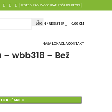
UPOREDI PROIZVODE
PRATI POŠILJKU
PROFIL
LOGIN / REGISTER
0,00
KM
NAŠA LOKACIJA
KONTAKT
a – wbb318 – Bež
J U KOŠARICU