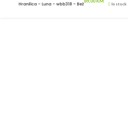
89,00
KM
Hranilica – Luna – wbb318 – Bež
In stock