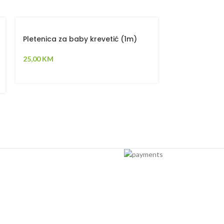
Pletenica za baby krevetić (1m)
Set Flat Svijet
Ogradica sa t
plahta, jastuk
25,00
KM
ukrasna jast
119,00
KM