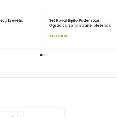
čiji krevetić
Set Royal Bijelo Puder roze-
Ogradica sa tri strane, pletenica,
plahta, jastuk, jorgan – 120x60cm
119,00
KM