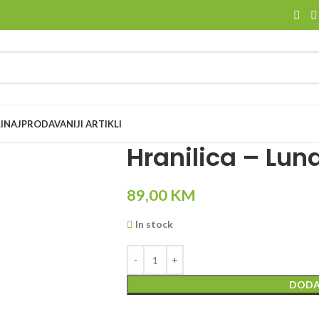
I
NAJPRODAVANIJI ARTIKLI
Hranilica – Lun
89,00
KM
In stock
DODA