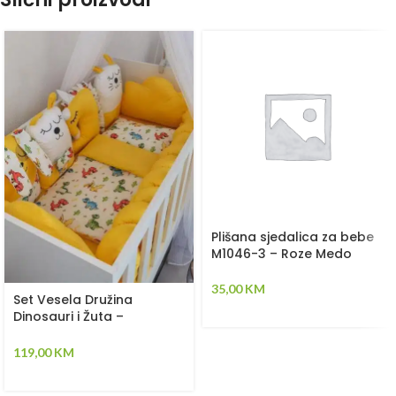
Plišana sjedalica za bebe
M1046-3 – Roze Medo
35,00
KM
Set Vesela Družina
Dinosauri i Žuta –
Ogradica sa tri strane,
pletenica, plahta, jastuk,
119,00
KM
jorgan