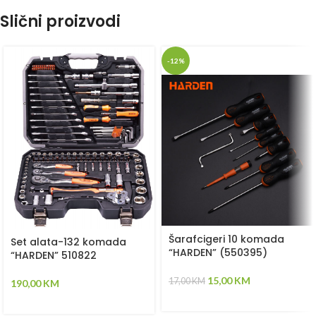
Slični proizvodi
-12%
Šarafcigeri 10 komada
Set alata-132 komada
“HARDEN” (550395)
“HARDEN” 510822
15,00
KM
17,00
KM
190,00
KM