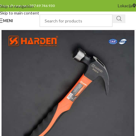
Lokacija
Pozovite nas na +387 49 746 930
Skip to navigation
Skip to main content
MENI