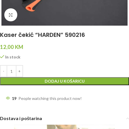
Click to enlarge
Kaser čekić “HARDEN” 590216
12,00
KM
In stock
DODAJ U KOŠARICU
19
People watching this product now!
Dostava i poštarina