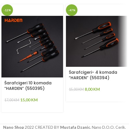
-12%
-47%
Šarafcigeri- 4 komada
“HARDEN” (550394)
Šarafcigeri 10 komada
“HARDEN” (550395)
8,00
KM
15,00
KM
15,00
KM
17,00
KM
Nano Shop
2022 CREATED BY
Mustafa Dzanic
. Nano D.O.O. Cerik.