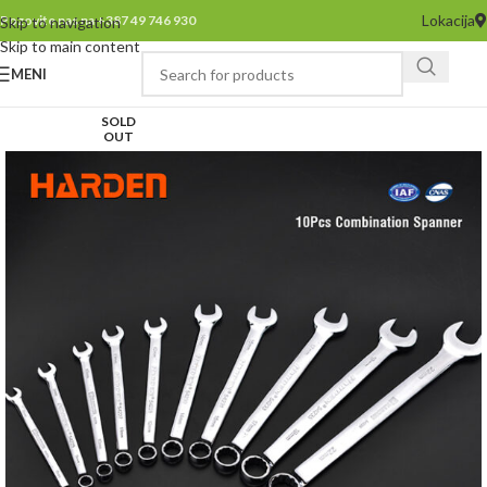
Lokacija
Pozovite nas na +387 49 746 930
Skip to navigation
Skip to main content
MENI
SOLD
OUT