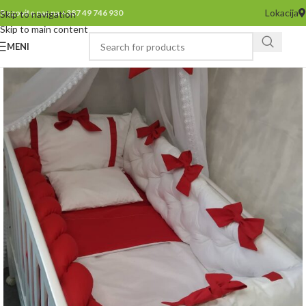
Lokacija
Pozovite nas na +387 49 746 930
Skip to navigation
Skip to main content
MENI