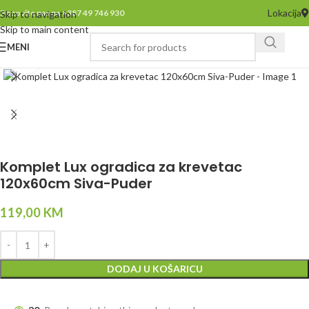
Lokacija
Pozovite nas na +387 49 746 930
Skip to navigation
Skip to main content
MENI
Click to enlarge
Komplet Lux ogradica za krevetac
120x60cm Siva-Puder
119,00
KM
DODAJ U KOŠARICU