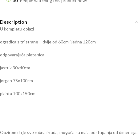
30
People watching this product now!
Description
U kompletu dolazi
ogradica s tri strane – dvije od 60cm i jedna 120cm
odgovarajuća pletenica
jastuk 30x40cm
jorgan 75x100cm
plahta 100x150cm
Obzirom da je sve ručna izrada, moguća su mala odstupanja od dimenzija.