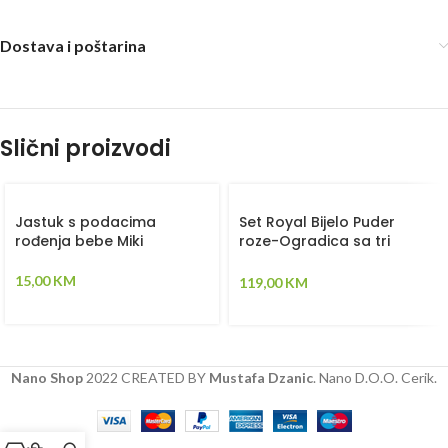
Dostava i poštarina
Slični proizvodi
Jastuk s podacima
Set Royal Bijelo Puder
rođenja bebe Miki
roze-Ogradica sa tri
strane, pletenica, plahta,
jastuk, jorgan – 120x60cm
15,00
KM
119,00
KM
Nano Shop
2022 CREATED BY
Mustafa Dzanic
. Nano D.O.O. Cerik.