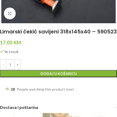
Click to enlarge
Limarski čekić savijeni 318x145x40 – 590523
17,00
KM
In stock
DODAJ U KOŠARICU
28
People watching this product now!
Dostava i poštarina