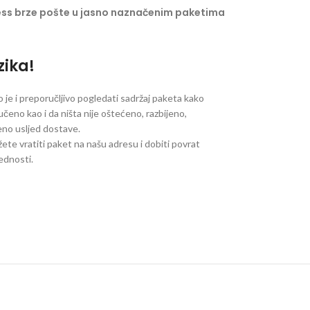
ess brze pošte u jasno naznačenim paketima
zika!
je i preporučljivo pogledati sadržaj paketa kako
ručeno kao i da ništa nije oštećeno, razbijeno,
jeno usljed dostave.
ete vratiti paket na našu adresu i dobiti povrat
jednosti.