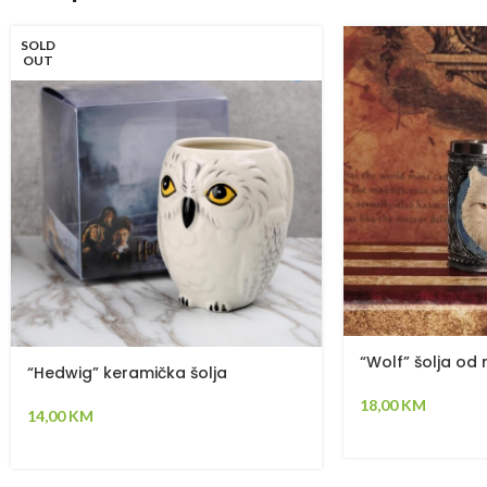
SOLD
OUT
“Wolf” šolja od 
“Hedwig” keramička šolja
18,00
KM
14,00
KM