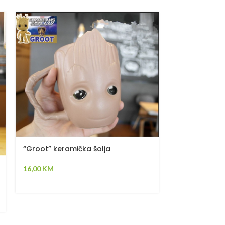
“Groot” keramička šolja
“Dragon Skel
16,00
KM
nehrđajućeg 
18,00
KM