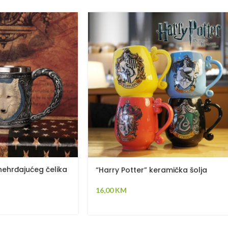
nehrđajućeg čelika
“Harry Potter” keramička šolja
16,00
KM