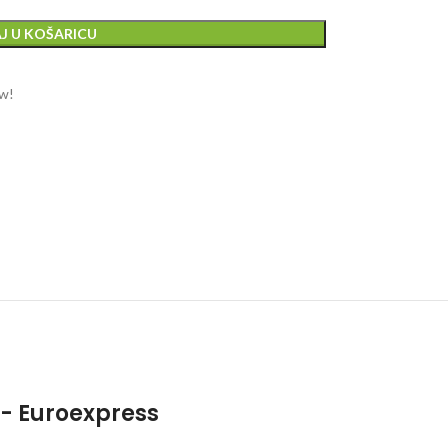
J U KOŠARICU
ow!
- Euroexpress