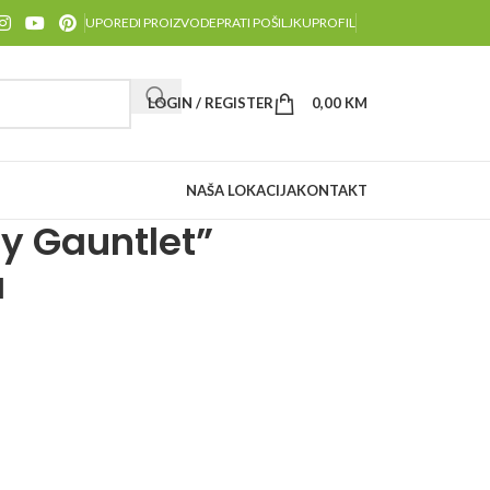
UPOREDI PROIZVODE
PRATI POŠILJKU
PROFIL
LOGIN / REGISTER
0,00
KM
NAŠA LOKACIJA
KONTAKT
ty Gauntlet”
a