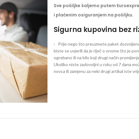
Sve pošiljke šaljemo putem Euroexpr
i plaćenim osiguranjem na pošiljku.
Sigurna kupovina bez ri
Prije nego što preuzmete paket dozvoljeno 
biste se uvjerili da je riječ o onome što je po
ogrebano ili na bilo koji drugi način promijen
Ukoliko niste zadovoljni u roku od 7 dana mož
novca ili zamjenu za neki drugi artikal iste vri