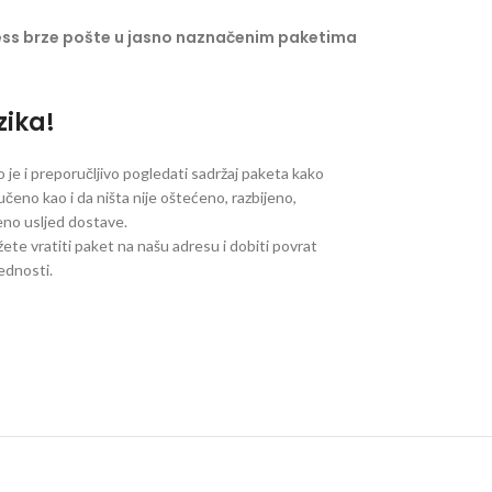
ess brze pošte u jasno naznačenim paketima
zika!
je i preporučljivo pogledati sadržaj paketa kako
ručeno kao i da ništa nije oštećeno, razbijeno,
jeno usljed dostave.
ete vratiti paket na našu adresu i dobiti povrat
jednosti.