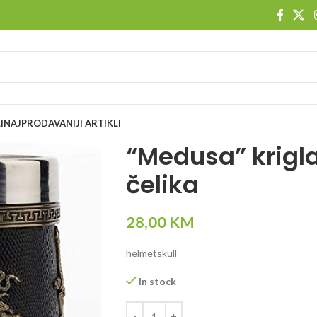
I
NAJPRODAVANIJI ARTIKLI
“Medusa” krigl
čelika
28,00
KM
helmetskull
In stock