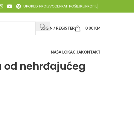
UPOREDI PROIZVODE
PRATI POŠILJKU
PROFIL
LOGIN / REGISTER
0,00
KM
NAŠA LOKACIJA
KONTAKT
a od nehrđajućeg