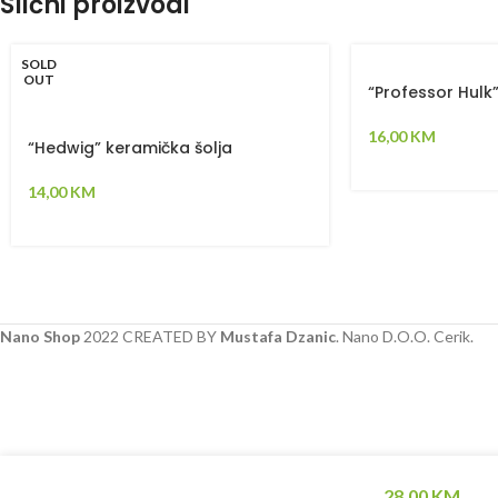
Slični proizvodi
SOLD
OUT
“Professor Hulk
16,00
KM
“Hedwig” keramička šolja
14,00
KM
Nano Shop
2022 CREATED BY
Mustafa Dzanic
. Nano D.O.O. Cerik.
28,00
KM