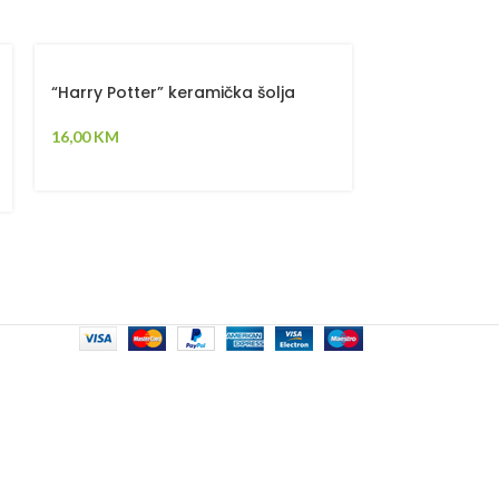
“Harry Potter” keramička šolja
“Groot” kera
16,00
KM
16,00
KM