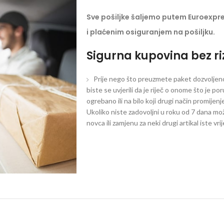
Sve pošiljke šaljemo putem Euroexpr
i plaćenim osiguranjem na pošiljku.
Sigurna kupovina bez ri
Prije nego što preuzmete paket dozvoljeno 
biste se uvjerili da je riječ o onome što je po
ogrebano ili na bilo koji drugi način promijen
Ukoliko niste zadovoljni u roku od 7 dana mož
novca ili zamjenu za neki drugi artikal iste vri