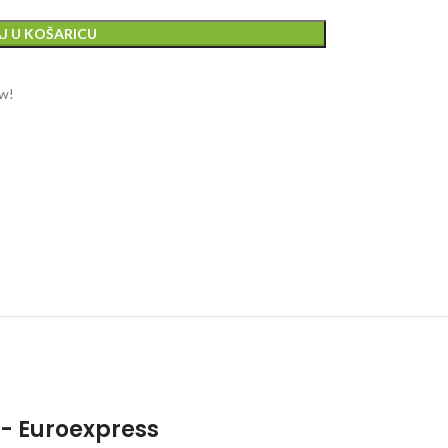
J U KOŠARICU
ow!
- Euroexpress