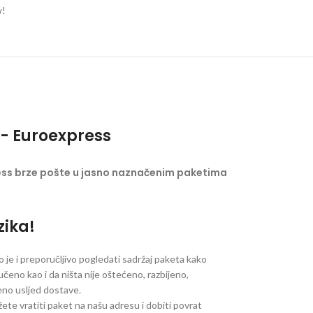
w!
- Euroexpress
ess brze pošte u jasno naznačenim paketima
zika!
je i preporučljivo pogledati sadržaj paketa kako
ručeno kao i da ništa nije oštećeno, razbijeno,
jeno usljed dostave.
ete vratiti paket na našu adresu i dobiti povrat