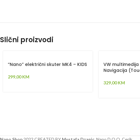
Slični proizvodi
“Nano” električni skuter MK4 – KIDS
VW multimedija 
Navigacija (Tou
299,00
KM
329,00
KM
Nano Shop
2022 CREATED BY
Mustafa Dzanic
. Nano D.O.O. Cerik.