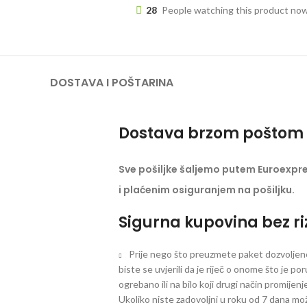
28
People watching this product no
DOSTAVA I POŠTARINA
Dostava brzom poštom 
Sve pošiljke šaljemo putem Euroexpr
i plaćenim osiguranjem na pošiljku.
Sigurna kupovina bez ri
Prije nego što preuzmete paket dozvoljeno 
biste se uvjerili da je riječ o onome što je po
ogrebano ili na bilo koji drugi način promijen
Ukoliko niste zadovoljni u roku od 7 dana mož