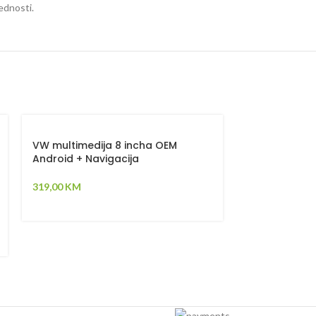
jednosti.
-20%
VW multimedija 8 incha OEM
Android + Navigacija
GPS Tracker
319,00
KM
79,00
99,00
KM