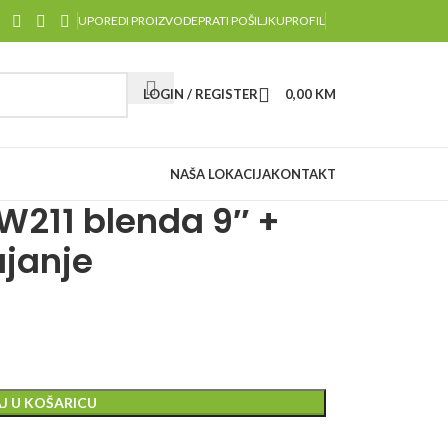
UPOREDI PROIZVODE
PRATI POŠILJKU
PROFIL
LOGIN / REGISTER
0,00
KM
NAŠA LOKACIJA
KONTAKT
W211 blenda 9″ +
ajanje
J U KOŠARICU