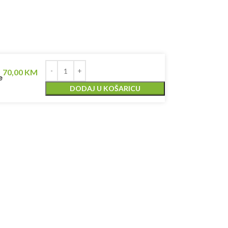
70,00
KM
e
DODAJ U KOŠARICU