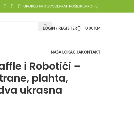
UPOREDI PROIZVODE
PRATI POŠILJKU
PROFIL
LOGIN / REGISTER
0,00
KM
NAŠA LOKACIJA
KONTAKT
affle i Robotići –
trane, plahta,
i dva ukrasna