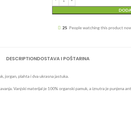
DODA
25
People watching this product no
DESCRIPTION
DOSTAVA I POŠTARINA
k, jorgan, plahta i dva ukrasna jastuka.
vanja. Vanjski materijal je 100% organski pamuk, a iznutra je punjena anti