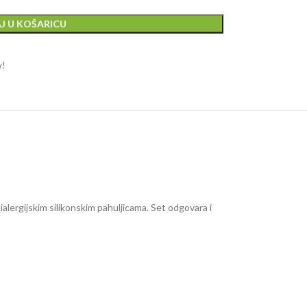
J U KOŠARICU
w!
alergijskim silikonskim pahuljicama. Set odgovara i