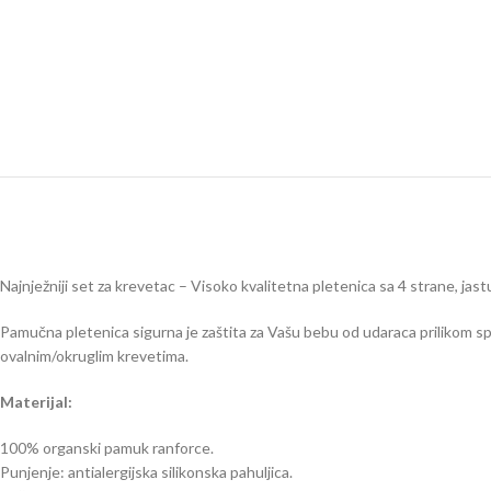
Najnježniji set za krevetac – Visoko kvalitetna pletenica sa 4 strane, jastu
Pamučna pletenica sigurna je zaštita za Vašu bebu od udaraca prilikom spa
ovalnim/okruglim krevetima.
Materijal:
100% organski pamuk ranforce.
Punjenje: antialergijska silikonska pahuljica.