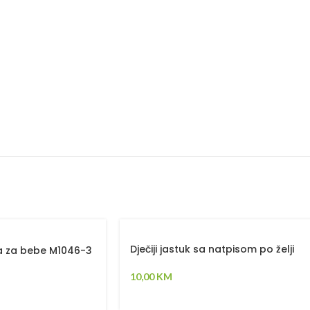
Dječiji jastuk sa natpisom po želji
ca za bebe M1046-3
10,00
KM