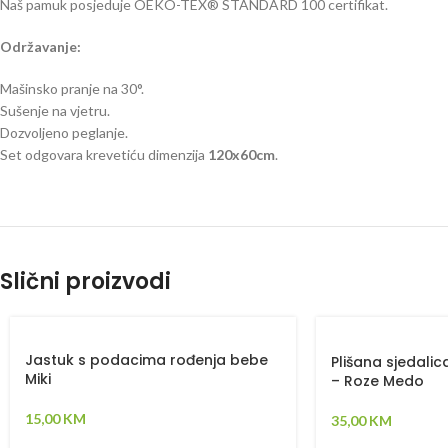
Naš pamuk posjeduje OEKO-TEX® STANDARD 100 certifikat.
Održavanje:
Mašinsko pranje na 30°.
Sušenje na vjetru.
Dozvoljeno peglanje.
Set odgovara krevetiću dimenzija
120x60cm
.
Slični proizvodi
Jastuk s podacima rođenja bebe
Plišana sjedali
Miki
– Roze Medo
15,00
KM
35,00
KM