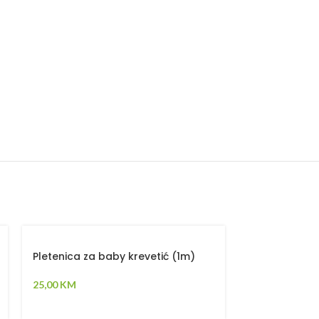
Pletenica za baby krevetić (1m)
Smotuljak s
25,00
KM
25,00
KM