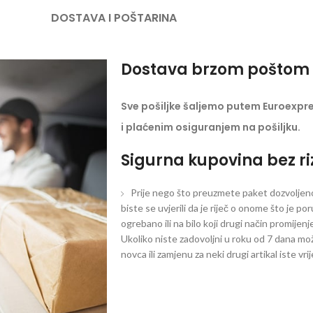
DOSTAVA I POŠTARINA
Dostava brzom poštom 
Sve pošiljke šaljemo putem Euroexpr
i plaćenim osiguranjem na pošiljku.
Sigurna kupovina bez ri
Prije nego što preuzmete paket dozvoljeno 
biste se uvjerili da je riječ o onome što je po
ogrebano ili na bilo koji drugi način promijen
Ukoliko niste zadovoljni u roku od 7 dana mož
novca ili zamjenu za neki drugi artikal iste vri