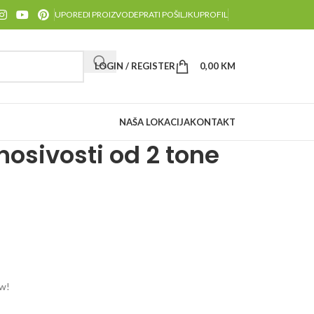
UPOREDI PROIZVODE
PRATI POŠILJKU
PROFIL
LOGIN / REGISTER
0,00
KM
NAŠA LOKACIJA
KONTAKT
nosivosti od 2 tone
ow!