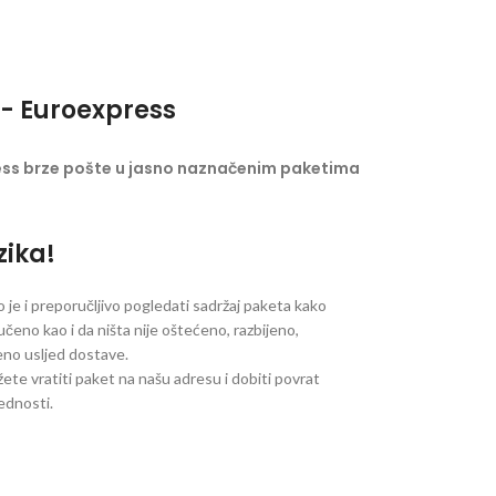
- Euroexpress
ess brze pošte u jasno naznačenim paketima
zika!
je i preporučljivo pogledati sadržaj paketa kako
ručeno kao i da ništa nije oštećeno, razbijeno,
jeno usljed dostave.
ete vratiti paket na našu adresu i dobiti povrat
jednosti.