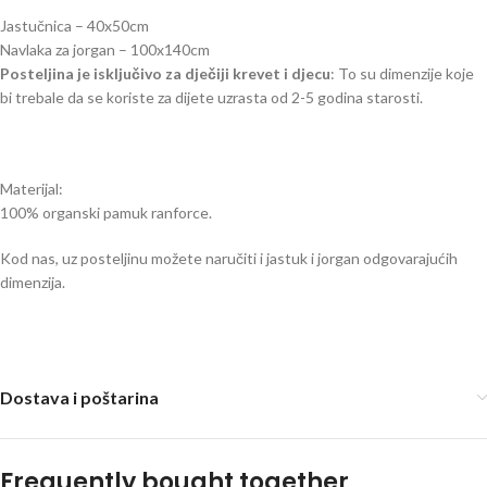
Jastučnica – 40x50cm
Navlaka za jorgan – 100x140cm
Posteljina je isključivo za dječiji krevet i djecu
: To su dimenzije koje
bi trebale da se koriste za dijete uzrasta od 2-5 godina starosti.
Materijal:
100% organski pamuk ranforce.
Kod nas, uz posteljinu možete naručiti i jastuk i jorgan odgovarajućih
dimenzija.
Dostava i poštarina
Frequently bought together