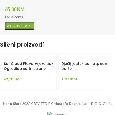
65,00
KM
For 3 items
ADD TO CART
Slični proizvodi
Set Cloud Plava zvjezdica-
Dječiji jastuk sa natpisom
Ogradica sa tri strane,
po želji
plahta, jastuk, jorgan i dva
ukrasna jastuka –
10,00
KM
69,00
KM
120x60cm
Nano Shop
2022 CREATED BY
Mustafa Dzanic
. Nano D.O.O. Cerik.