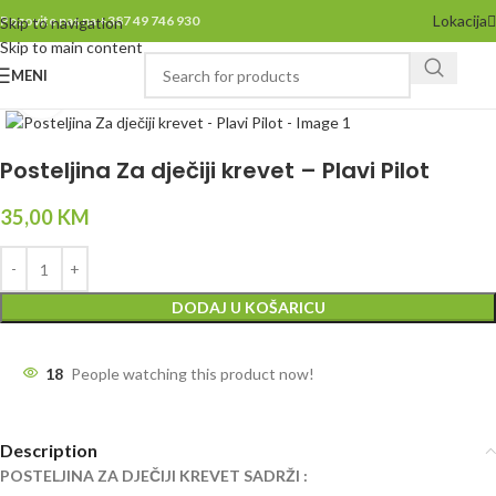
Lokacija
Pozovite nas na +387 49 746 930
Skip to navigation
Skip to main content
MENI
Click to enlarge
Posteljina Za dječiji krevet – Plavi Pilot
35,00
KM
DODAJ U KOŠARICU
18
People watching this product now!
Description
POSTELJINA ZA DJEČIJI KREVET SADRŽI :