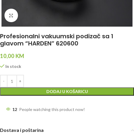
Click to enlarge
Profesionalni vakuumski podizač sa 1
glavom “HARDEN” 620600
10,00
KM
In stock
DODAJ U KOŠARICU
12
People watching this product now!
Dostava i poštarina