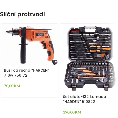
Slični proizvodi
Bušilica ručna “HARDEN”
710w 750172
70,00
KM
Set alata-132 komada
“HARDEN” 510822
190,00
KM