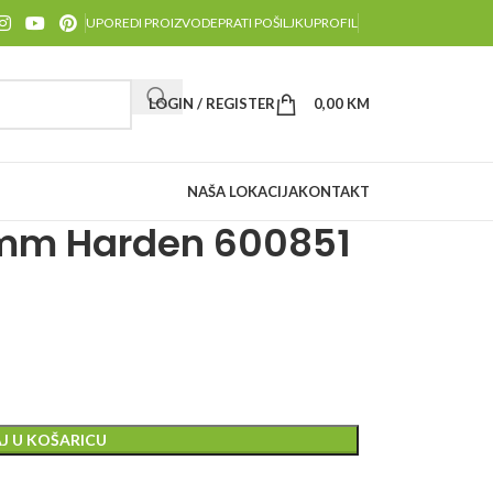
UPOREDI PROIZVODE
PRATI POŠILJKU
PROFIL
LOGIN / REGISTER
0,00
KM
NAŠA LOKACIJA
KONTAKT
2mm Harden 600851
J U KOŠARICU