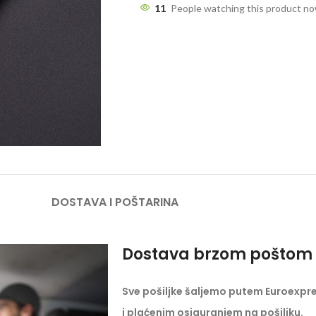
11
People watching this product n
DOSTAVA I POŠTARINA
Dostava brzom poštom 
Sve pošiljke šaljemo putem Euroexpr
i plaćenim osiguranjem na pošiljku.