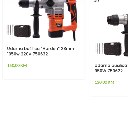
OUT
Udarna bušilica “Harden” 28mm
1050w 220V 750632
Udarna bušilic
150,00
KM
950W 750622
130,00
KM