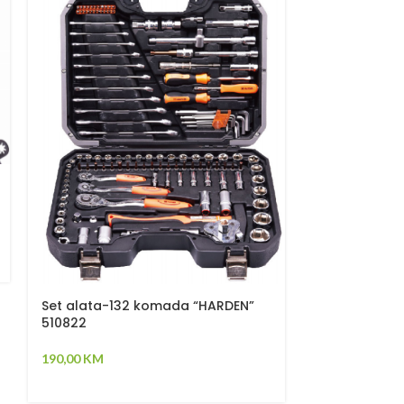
Gedore 12.5m
set” “HARDEN
Set alata-132 komada “HARDEN”
35,00
KM
510822
190,00
KM