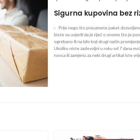
Sigurna kupovina bez ri
Prije nego što preuzmete paket dozvoljeno 
biste se uvjerili da je riječ o onome što je po
ogrebano ili na bilo koji drugi način promijen
Ukoliko niste zadovoljni u roku od 7 dana mož
novca ili zamjenu za neki drugi artikal iste vri