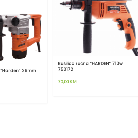
Bušilica ručna “HARDEN” 710w
750172
a “Harden” 26mm
70,00
KM