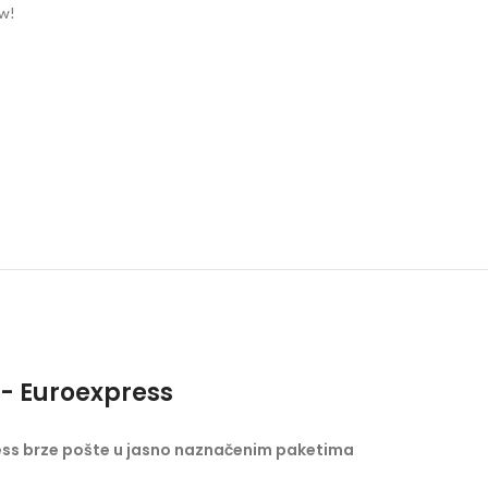
ow!
- Euroexpress
ess brze pošte u jasno naznačenim paketima