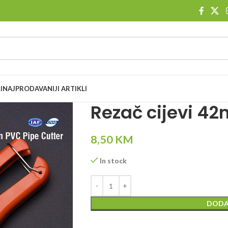
I
NAJPRODAVANIJI ARTIKLI
Rezač cijevi 4
8,50
KM
In stock
DODA