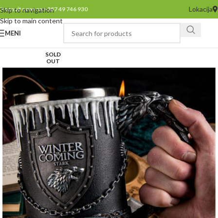
Lokacija
Pozovite nas na +387 49 746 930
Skip to navigation
Skip to main content
MENI
SOLD
OUT