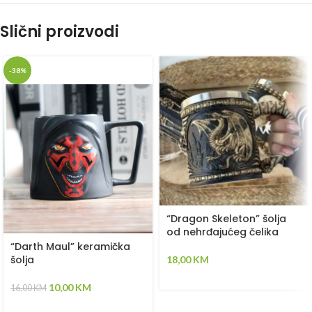
Slični proizvodi
-38%
“Dragon Skeleton” šolja
od nehrđajućeg čelika
“Darth Maul” keramička
šolja
18,00
KM
10,00
KM
16,00
KM