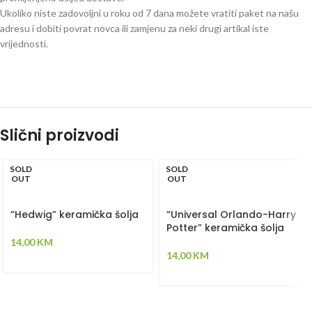
Ukoliko niste zadovoljni u roku od 7 dana možete vratiti paket na našu
adresu i dobiti povrat novca ili zamjenu za neki drugi artikal iste
vrijednosti.
Slični proizvodi
SOLD
SOLD
OUT
OUT
“Hedwig” keramička šolja
“Universal Orlando-Harry
Potter” keramička šolja
14,00
KM
14,00
KM