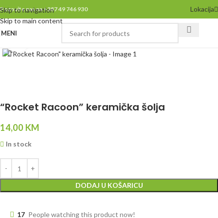
Lokacija
Pozovite nas na +387 49 746 930
Skip to navigation
Skip to main content
MENI
Click to enlarge
“Rocket Racoon” keramička šolja
14,00
KM
In stock
DODAJ U KOŠARICU
17
People watching this product now!