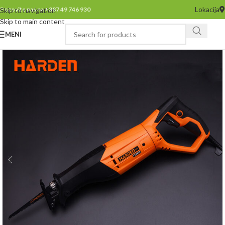
Lokacija
Pozovite nas na +387 49 746 930
Skip to navigation
Skip to main content
MENI