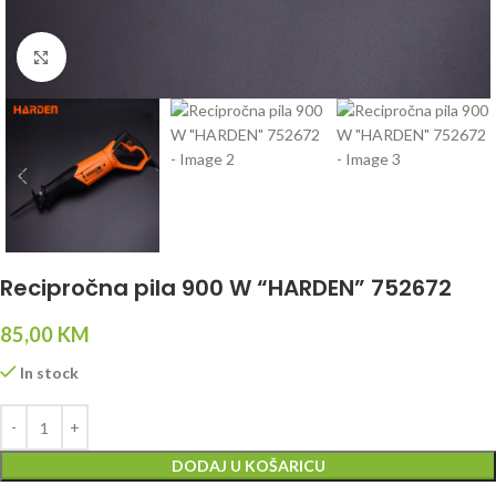
Click to enlarge
Recipročna pila 900 W “HARDEN” 752672
85,00
KM
In stock
DODAJ U KOŠARICU