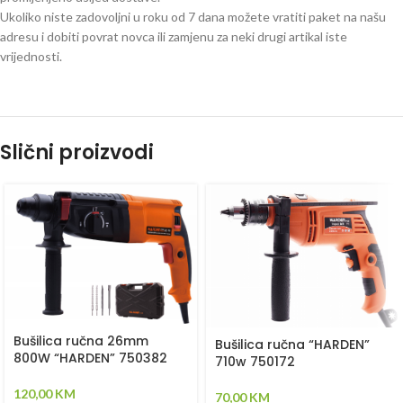
Ukoliko niste zadovoljni u roku od 7 dana možete vratiti paket na našu
adresu i dobiti povrat novca ili zamjenu za neki drugi artikal iste
vrijednosti.
Slični proizvodi
Bušilica ručna 26mm
Bušilica ručna “HARDEN”
800W “HARDEN” 750382
710w 750172
120,00
KM
70,00
KM